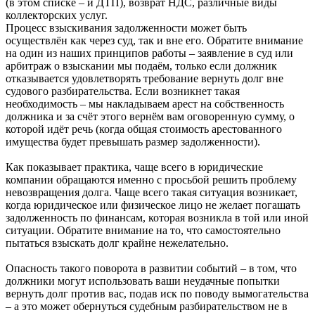
(в этом списке – и ДТП), возврат НДС, различные виды
коллекторских услуг.
Процесс взыскивания задолженности может быть
осуществлён как через суд, так и вне его. Обратите внимание
на один из наших принципов работы – заявление в суд или
арбитраж о взыскании мы подаём, только если должник
отказывается удовлетворять требование вернуть долг вне
судового разбирательства. Если возникнет такая
необходимость – мы накладываем арест на собственность
должника и за счёт этого вернём вам оговоренную сумму, о
которой идёт речь (когда общая стоимость арестованного
имущества будет превышать размер задолженности).
Как показывает практика, чаще всего в юридические
компании обращаются именно с просьбой решить проблему
невозвращения долга. Чаще всего такая ситуация возникает,
когда юридическое или физическое лицо не желает погашать
задолженность по финансам, которая возникла в той или иной
ситуации. Обратите внимание на то, что самостоятельно
пытаться взыскать долг крайне нежелательно.
Опасность такого поворота в развитии событий – в том, что
должники могут использовать ваши неудачные попытки
вернуть долг против вас, подав иск по поводу вымогательства
– а это может обернуться судебным разбирательством не в